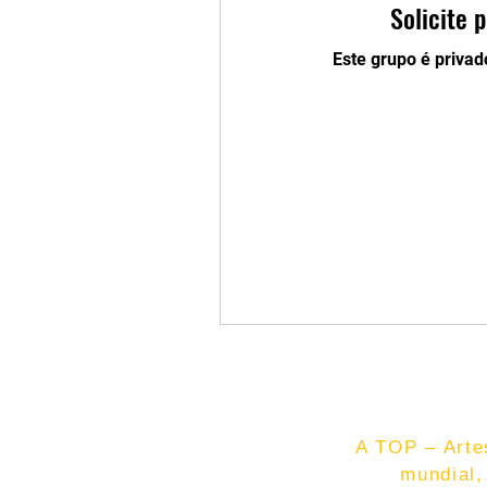
Solicite 
Este grupo é privad
A TOP – Artes
mundial,