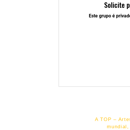
Solicite 
Este grupo é privad
A TOP – Artes
mundial,